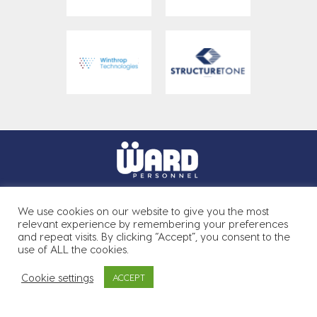
We use cookies on our website to give you the most
relevant experience by remembering your preferences
and repeat visits. By clicking “Accept”, you consent to the
use of ALL the cookies.
Biuro w Cork:
021 233 9120
Biuro w Dublin:
01 539 0600
Cookie settings
ACCEPT
Biuro w Polsce:
+48 81 884 7158
Biuro w Athlone:
01 539 0600