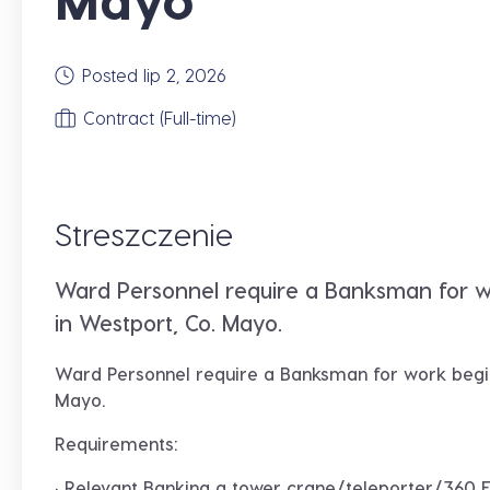
Posted lip 2, 2026
Contract (Full-time)
Streszczenie
Ward Personnel require a Banksman for wo
in Westport, Co. Mayo.
Ward Personnel require a
Banksman
for work begin
Mayo.
Requirements:
· Relevant Banking a tower crane/teleporter/360 