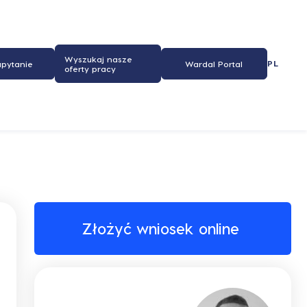
Wyszukaj nasze
PL
apytanie
Wardal Portal
oferty pracy
Złożyć wniosek online