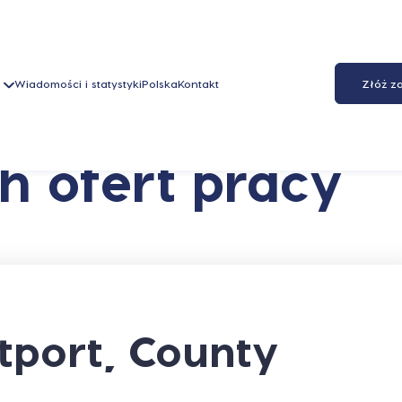
Wiadomości i statystyki
Polska
Kontakt
Złóż z
h ofert pracy
port, County