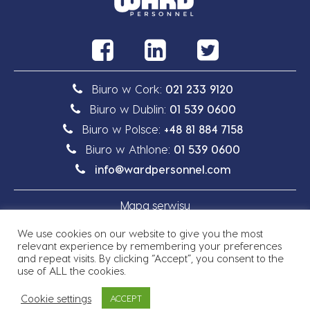
Biuro w Cork:
021 233 9120
Biuro w Dublin:
01 539 0600
Biuro w Polsce:
+48 81 884 7158
Biuro w Athlone:
01 539 0600
info@wardpersonnel.com
Mapa serwisu
We use cookies on our website to give you the most
Polityka prywatności
relevant experience by remembering your preferences
and repeat visits. By clicking “Accept”, you consent to the
use of ALL the cookies.
Cookie settings
ACCEPT