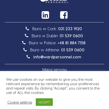
Biuro w Cork:
021 233 9120
Biuro w Dublin:
01 539 0600
Biuro w Polsce:
+48 81 884 7158
Biuro w Athlone:
01 539 0600
info@wardpersonnel.com
Mapa serwisu
We use cookies on our website to give you the most
Polityka prywatności
relevant experience by remembering your preferences
and repeat visits. By clicking “Accept”, you consent to the
use of ALL the cookies.
Cookie settings
ACCEPT
Prawo autorskie © 2026 Ward Personnel