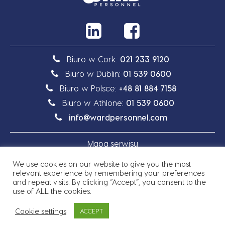
Biuro w Cork:
021 233 9120
Biuro w Dublin:
01 539 0600
Biuro w Polsce:
+48 81 884 7158
Biuro w Athlone:
01 539 0600
info@wardpersonnel.com
Mapa serwisu
We use cookies on our website to give you the most
Polityka prywatności
relevant experience by remembering your preferences
and repeat visits. By clicking “Accept”, you consent to the
use of ALL the cookies.
Cookie settings
ACCEPT
Prawo autorskie © 2026 Ward Personnel