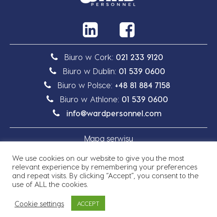
Biuro w Cork:
021 233 9120
Biuro w Dublin:
01 539 0600
Biuro w Polsce:
+48 81 884 7158
Biuro w Athlone:
01 539 0600
info@wardpersonnel.com
Mapa serwisu
We use cookies on our website to give you the most
Polityka prywatności
relevant experience by remembering your preferences
and repeat visits. By clicking “Accept”, you consent to the
use of ALL the cookies.
Cookie settings
ACCEPT
Prawo autorskie © 2026 Ward Personnel