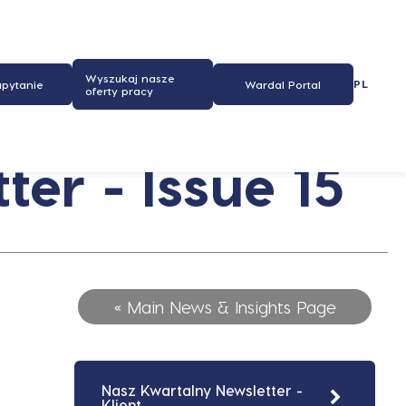
Wyszukaj nasze
PL
apytanie
Wardal Portal
oferty pracy
ter - Issue 15
« Main News & Insights Page
Nasz Kwartalny Newsletter -
Klient