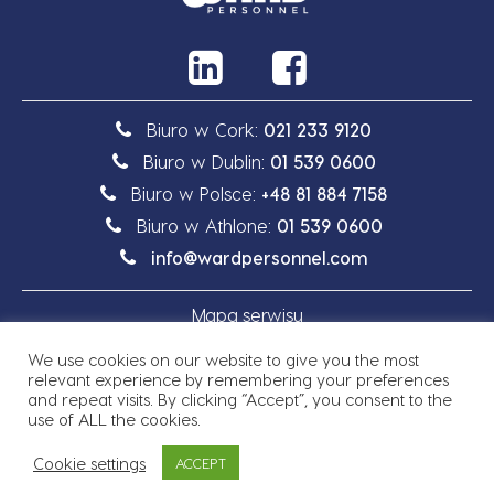
Biuro w Cork:
021 233 9120
Biuro w Dublin:
01 539 0600
Biuro w Polsce:
+48 81 884 7158
Biuro w Athlone:
01 539 0600
info@wardpersonnel.com
Mapa serwisu
We use cookies on our website to give you the most
Polityka prywatności
relevant experience by remembering your preferences
and repeat visits. By clicking “Accept”, you consent to the
use of ALL the cookies.
Cookie settings
ACCEPT
Prawo autorskie © 2026 Ward Personnel